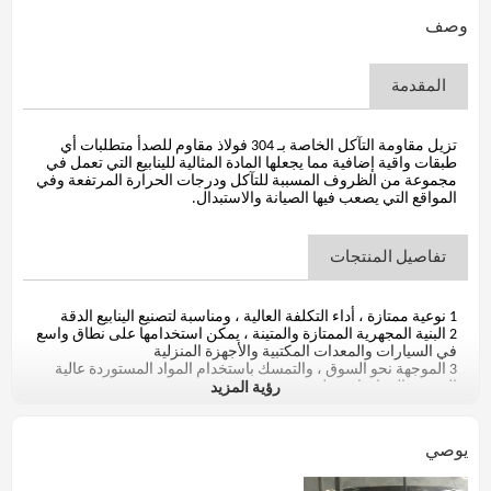
وصف
المقدمة
تزيل مقاومة التآكل الخاصة بـ 304 فولاذ مقاوم للصدأ متطلبات أي
طبقات واقية إضافية مما يجعلها المادة المثالية للينابيع التي تعمل في
مجموعة من الظروف المسببة للتآكل ودرجات الحرارة المرتفعة وفي
المواقع التي يصعب فيها الصيانة والاستبدال.
تفاصيل المنتجات
1 نوعية ممتازة ، أداء التكلفة العالية ، ومناسبة لتصنيع الينابيع الدقة
2 البنية المجهرية الممتازة والمتينة ، يمكن استخدامها على نطاق واسع
في السيارات والمعدات المكتبية والأجهزة المنزلية
3 الموجهة نحو السوق ، والتمسك باستخدام المواد المستوردة عالية
رؤية المزيد
الجودة والمواد باوستيل
4 نطاق الحجم: القطر 0.12-5.00mm
5 حالة التسليم: مسحوبة على البارد فقط ، صلب
6 حالة السطح: أملس ، مغلفة بالصابون ، ضبابي رمادي وسطح
يوصي
مشرق