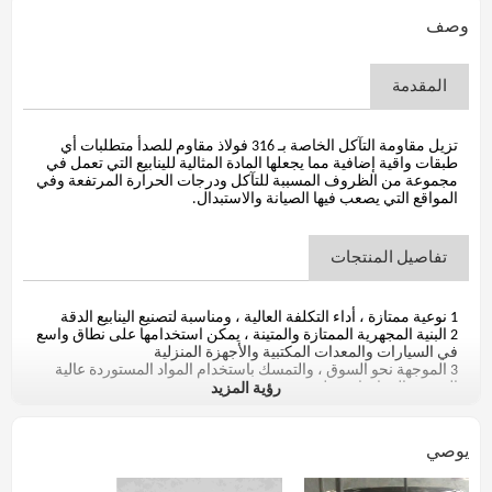
وصف
المقدمة
تزيل مقاومة التآكل الخاصة بـ 316 فولاذ مقاوم للصدأ متطلبات أي
طبقات واقية إضافية مما يجعلها المادة المثالية للينابيع التي تعمل في
مجموعة من الظروف المسببة للتآكل ودرجات الحرارة المرتفعة وفي
المواقع التي يصعب فيها الصيانة والاستبدال.
تفاصيل المنتجات
1 نوعية ممتازة ، أداء التكلفة العالية ، ومناسبة لتصنيع الينابيع الدقة
2 البنية المجهرية الممتازة والمتينة ، يمكن استخدامها على نطاق واسع
في السيارات والمعدات المكتبية والأجهزة المنزلية
3 الموجهة نحو السوق ، والتمسك باستخدام المواد المستوردة عالية
رؤية المزيد
الجودة والمواد باوستيل
4 نطاق الحجم: القطر 0.12-5.00mm
5 حالة التسليم: مسحوبة على البارد فقط ، صلب
6 حالة السطح: أملس ، مغلفة بالصابون ، ضبابي رمادي وسطح
يوصي
مشرق