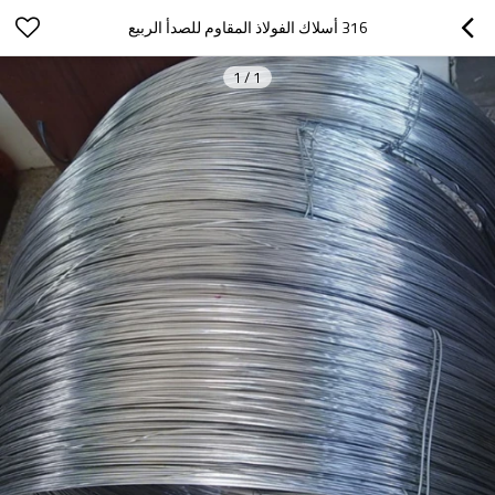
316 أسلاك الفولاذ المقاوم للصدأ الربيع
1
/
1