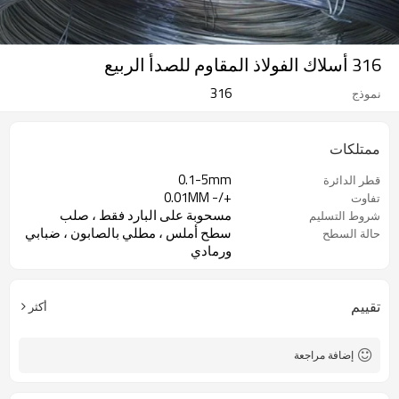
316 أسلاك الفولاذ المقاوم للصدأ الربيع
316
نموذج
ممتلكات
0.1-5mm
قطر الدائرة
+/- 0.01MM
تفاوت
مسحوبة على البارد فقط ، صلب
شروط التسليم
سطح أملس ، مطلي بالصابون ، ضبابي
حالة السطح
ورمادي
تقييم
أكثر
إضافة مراجعة