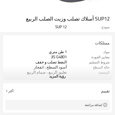
SUP12 أسلاك تصلب وزيت الصلب الربيع
SUP 12
نموذج
ممتلكات
1 طن متري
موك
JIS G4801
معايير الجودة
النفط تصلب و خفف
شروط التسليم
أسود السطح ، انفجار
حالة السطح
تعليق الربيع ، صمام الربيع
الوضعية
رؤية المزيد
خلال 30 يوما
موعد التسليم
تقييم
أكثر
إضافة مراجعة