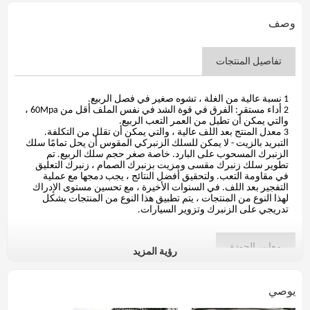
وصف
تفاصيل المنتجات
1 نسبة عالية من الغلة ، تشوه صغير في فصل الربيع.
2 أداء مستقر: الفرق في قوة الشد في نفس الملف أقل من 60Mpa ،
والتي يمكن أن تطيل من العمر التعب الربيع.
3 معدل المنتج بعد اللف عالية ، والتي يمكن أن تقلل من التكلفة.
التبريد بالزيت - لا يمكن للسلك الزنبركي المقوس أن يحل تمامًا سلك
الزنبرك المسحوب على البارد. خاصة صغر حجم سلك الربيع. تم
تطوير سلك زنبرك مقسى ومزيت بزنبرك الصمام ، زنبرك التعليق
في مقاومة التعب. ولتحقيق أفضل النتائج ، يجب دمجها مع عملية
التفجير بعد اللف. في السنوات الأخيرة ، مع تحسين مستوى الإدراك
لهذا النوع من المنتجات ، يتم تطبيق هذا النوع من المنتجات بشكل
تدريجي على الزنبرك وتزوير السيارات.
معايير الجودة
رؤية المزيد
JIS G4801 2005 Spring Steel
يوصي