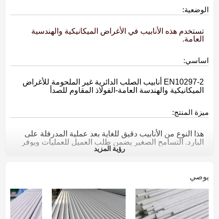
الوضعية:
تستخدم هذه الأنابيب في الأغراض الميكانيكية والهندسية
العامة.
اساسي:
EN10297-2 أنابيب الصلب الدائرية غير الملحومة للأغراض
الميكانيكية والهندسة العامة-الفولاذ المقاوم للصدأ
ميزة المنتج:
هذا النوع من الأنابيب دقيق للغاية بعد عملية المدرفلة على
البارد. التسامح الصغير يضمن طلب العميل للعمليات ويوفر
رؤية المزيد
التكلفة
التركيب الكيميائي(٪):
يوصي
درجة
C
سي
مليون
P
S
كر
ني
N
0.1
10-
0.015max
18-
0.045
2.0max
1.0max
0.03max
1.4306
كحد
20
12
1max
أقصى