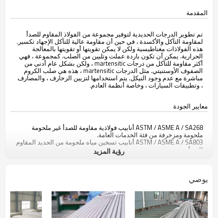
المقدمة
تم تطوير الدرجات الحديدية لتوفير مجموعة من الفولاذ المقاوم للصدأ
لمقاومة التآكل والأكسدة ، في حين أن مقاومة عالية للتآكل الإجهاد تكسير.
هذه الفولاذات مغناطيسية ولكن لا يمكن تقويتها أو تقويتها بالمعالجة
الحرارية. يمكن أن تكون باردة عملت وتليين من الصلب. كمجموعة ، فهي
أكثر مقاومة للتآكل من درجات martensitic ، ولكن بشكل عام أدنى من
الصفوف الأوستنيتي. مثل الدرجات martensitic ، هذه هي صلب الكروم
مباشرة مع عدم وجود النيكل. يتم استخدامها لتزيين الزخارف ، والمصارف
، وتطبيقات السيارات ، وخاصة أنظمة العادم.
معايير الجودة
ASTM / ASME A / SA268 أنابيب فولاذية مقاومة للصدأ غير ملحومة
ملحومة ومزخرفة من فئة الخدمات العامة.
ASTM / ASME A / SA803 أنابيب تسخين مياه ملحومة من الحديد المقاوم
للصدأ.
رؤية المزيد
EN 10297-2 أنبوب دائري من الفولاذ المقاوم للصدأ غير الملحوم للأغراض
الهندسية العامة
يوصي
تفاصيل المنتج
نطاق OD: 6-219 مم (0.2-8.6 بوصة)
نطاق وزن: 0.5-25 مم (0.02-1 بوصة)