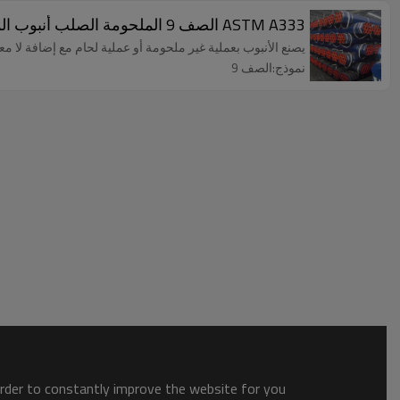
ASTM A333 الصف 9 الملحومة الصلب أنبوب المرجل لخدمة درجة حرارة منخفضة
يصنع الأنبوب بعملية غير ملحومة أو عملية لحام مع إضافة لا م
نموذج:الصف 9
order to constantly improve the website for you.