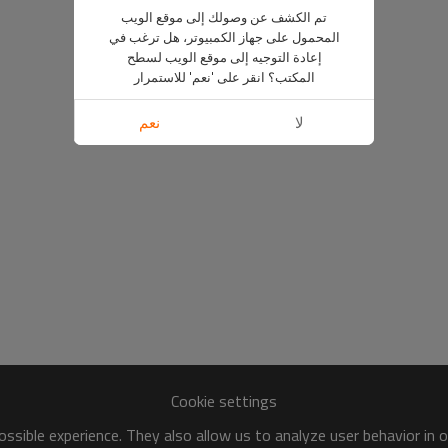
تم الكشف عن وصولك إلى موقع الويب
المحمول على جهاز الكمبيوتر، هل ترغب في
إعادة التوجيه إلى موقع الويب لسطح
المكتب؟ انقر على 'نعم' للاستمرار
لا
نعم
Cookie settings
ssible experience. They also allow us to analyze user behavior in 