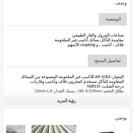
وصف
الوضعية:
صناعات البترول والغاز الطبيعي
مقاومة التآكل سبائك أنابيب غير الملحومة
غلاف ، أنابيب ، و couplong الأسهم
تفاصيل المنتج:
المعيار: API 5CRA للأنابيب غير الملحومة المصنوعة من السبائك
المقاومة للتآكل تستخدم كمخزون غلاف وأنابيب وقارنات.
درجة الصلب: N08135
نطاق الحجم: OD: 6-219mm ، سمك الجدار: 1.0-15mm
رؤية المزيد
التركيب الكيميائي(٪):
يوصي
الهوية المادية
التركيب الكيمي