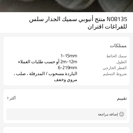
N08135 منتج أنبوبي سميك الجدار سلس
للفراغات اقتران
ممتلكات
1-15mm
سمك الحائط
2m-12m أو حسب طلبات العملاء
الطول
6-219mm
القطر الخارجي
الباردة مسحوب / المدرفلة ، صلب ،
شروط التسليم
مروي وخفف
تقييم
أكثر
إضافة مراجعة