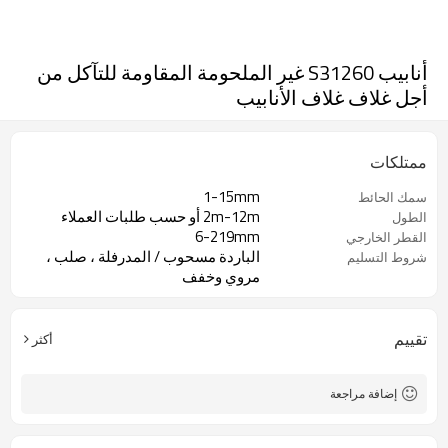
أنابيب S31260 غير الملحومة المقاومة للتآكل من
أجل غلاف غلاف الأنابيب
ممتلكات
1-15mm
سمك الحائط
2m-12m أو حسب طلبات العملاء
الطول
6-219mm
القطر الخارجي
الباردة مسحوب / المدرفلة ، صلب ،
شروط التسليم
مروي وخفف
تقييم
أكثر
إضافة مراجعة