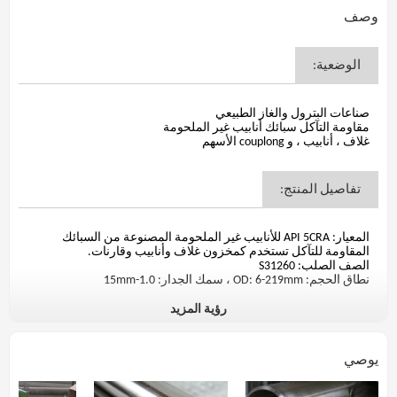
وصف
الوضعية:
صناعات البترول والغاز الطبيعي
مقاومة التآكل سبائك أنابيب غير الملحومة
غلاف ، أنابيب ، و couplong الأسهم
تفاصيل المنتج:
المعيار: API 5CRA للأنابيب غير الملحومة المصنوعة من السبائك
المقاومة للتآكل تستخدم كمخزون غلاف وأنابيب وقارنات.
الصف الصلب: S31260
نطاق الحجم: OD: 6-219mm ، سمك الجدار: 1.0-15mm
رؤية المزيد
التركيب الكيميائي(٪):
يوصي
الهوية المادية
التركيب الكي