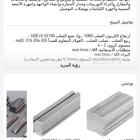
والمغازل وأجزاء التوربينات وجدار الستارة وإنشاء الواجهة واجهزة الأشعة
السينية وأجهزة الكباسات ووصلات التوصيل.
تفاصيل المنتج
ارتفاع الكربون الصلب 1060 ، وإذ تضع الصلب 52100 100Cr6 ،
ربيع الصلب ، تصلب الصلب ، الفولاذ المقاوم للصدأ 303 304 316 440C ،
مستوى كروي: 2 ~ 4
متطلبات الاستقامة: mm1mm / 4M
التواء: mm1mm / 4M
طبقة decarburization السطح: ≤0.1mm (طريقة فحص المعادن)
عيب السطح: ≤0.1mm
رؤية المزيد
صلابة: 180 ~ 240HBW
مزايا المنتج
يوصي
هيكل كروي موحد
دقة عالية الأبعاد
طبقة صغيرة decarburization السطح
بدل المعالجة الصغيرة.
شهادة
تم تزويد المنتج بشهادة فحص 3.1.B وفقًا لمعايير EN 10204 و ISO 10474.