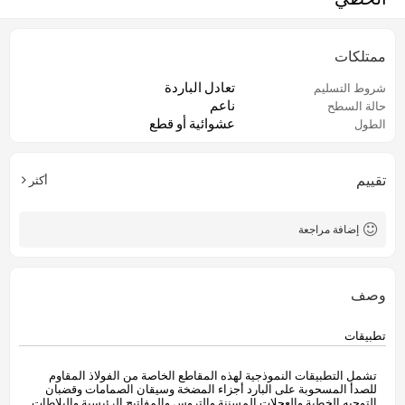
ممتلكات
تعادل الباردة
شروط التسليم
ناعم
حالة السطح
عشوائية أو قطع
الطول
تقييم
أكثر
إضافة مراجعة
وصف
تطبيقات
تشمل التطبيقات النموذجية لهذه المقاطع الخاصة من الفولاذ المقاوم
للصدأ المسحوبة على البارد أجزاء المضخة وسيقان الصمامات وقضبان
التوجيه الخطية والعجلات المسننة والتروس والمفاتيح الرئيسية والبلاطات