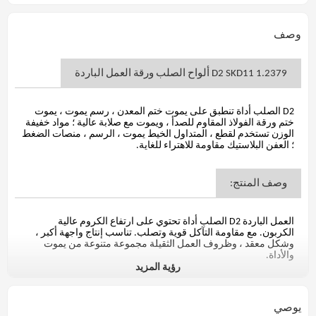
وصف
1.2379 D2 SKD11 ألواح الصلب ورقة العمل الباردة
D2 الصلب أداة تنطبق على يموت ختم المعدن ، رسم يموت ، يموت
ختم ورقة الفولاذ المقاوم للصدأ ، ويموت مع صلابة عالية ؛ مواد خفيفة
الوزن تستخدم لقطع ، المتداول الخيط يموت ، الرسم ، منصات الضغط
؛ العفن البلاستيك مقاومة للاهتراء للغاية.
وصف المنتج:
العمل الباردة D2 الصلب أداة تحتوي على ارتفاع الكروم عالية
الكربون. مع مقاومة التآكل قوية وتصلب. تناسب إنتاج واجهة أكبر ،
وشكل معقد ، وظروف العمل الثقيلة مجموعة متنوعة من يموت
والأداة.
رؤية المزيد
اساسي:
يوصي