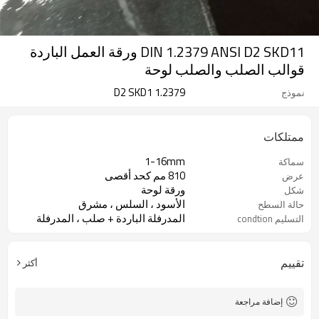
DIN 1.2379 ANSI D2 SKD11 ورقة العمل الباردة
قوالب الصلب والصلب لوحة
1.2379 D2 SKD1
نموذج
ممتلكات
1-16mm
سماكة
810 مم كحد أقصى
عرض
ورقة لوحة
شكل
الأسود ، السلس ، مشرق
حالة السطح
المدرفلة الباردة + صلب ، المدرفلة
التسليم condtion
على الساخن + صلب
تقييم
أكثر
إضافة مراجعة