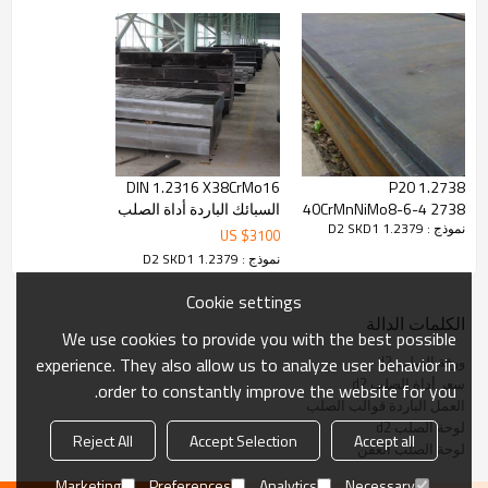
BS EN ISO 4957 ، ASTM A681
درجات مماثلة:
SKD11،1.2379 ، Cr12Mo1V1
DIN 1.2316 X38CrMo16
1.2738 P20
التركيب الكيميائي:
40CrMnNiMo8-6-4 2738
السبائك الباردة أداة الصلب
نموذج : 1.2379 D2 SKD1
البلاستيك لوحة الصلب
المسطح بار
US $
3100
العفن
نموذج : 1.2379 D2 SKD1
درجة
C
مليون
سي
P
S
0.03 كحد
0.03 كح
Cookie settings
0،10-،6
0،20-0،60
1،45-1،6
1.2379
أقصى
أقصى
الكلمات الدالة
We use cookies to provide you with the best possible
ورقة الصلب d2
experience. They also allow us to analyze user behavior in
نطاق الحجم:
سعر أداة الصلب d2
order to constantly improve the website for you.
العمل الباردة قوالب الصلب
لوحة الصلب d2
Reject All
Accept Selection
Accept all
سمك: 1-16mm
لوحة الصلب العفن
العرض: 810 مم كحد أقصى
المدة: 4000 مم كحد أقصى
Marketing
Preferences
Analytics
Necessary