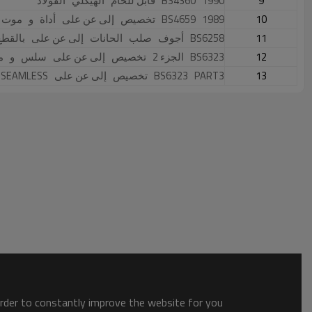
9
 1990 
BS4360 
 قابل للحام 
 الهيكلي 
 الفولاذ
10
 1989 
BS4659 
 تخصيص 
 إلى عن على 
 أداة 
 و 
 موت 
11
BS6258 
 أجوف 
 صلب 
 الحانات 
 إلى عن على 
 بالقطع
12
BS6323 
 الجزء 2 
 تخصيص 
 إلى عن على 
 سلس 
 و 
 م
13
 PART3 
BS6323 
 تخصيص 
 إلى عن على 
 SEAMLESS 
order to constantly improve the website for you.