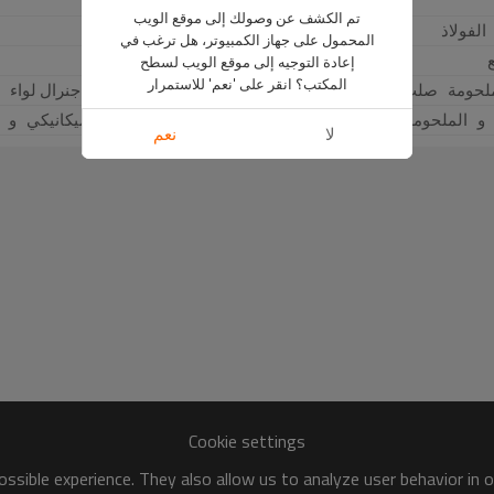
تم الكشف عن وصولك إلى موقع الويب
 الفولاذ
المحمول على جهاز الكمبيوتر، هل ترغب في
إعادة التوجيه إلى موقع الويب لسطح
المكتب؟ انقر على 'نعم' للاستمرار
لحومة 
 صلب 
 أنابيب 
 إلى عن على 
 السيارات، 
 ميكانيكي 
 و 
 جنرال لواء 
 
 و 
 الملحومة 
 صلب 
 TUBES 
 إلى عن على 
 AUTOMOBILE، 
 ميكانيكي 
 و 
 
لا
نعم
Cookie settings
ssible experience. They also allow us to analyze user behavior in 